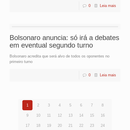
0
Leia mais
Bolsonaro anuncia: só irá a debates
em eventual segundo turno
Bolsonaro acredita que será alvo de todos os oponentes no
primeiro turno
0
Leia mais
1
2
3
4
5
6
7
8
9
10
11
12
13
14
15
16
17
18
19
20
21
22
23
24