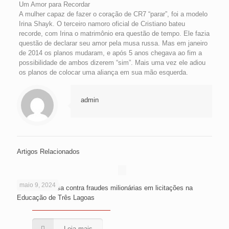
Um Amor para Recordar
A mulher capaz de fazer o coração de CR7 “parar”, foi a modelo
Irina Shayk. O terceiro namoro oficial de Cristiano bateu
recorde, com Irina o matrimônio era questão de tempo. Ele fazia
questão de declarar seu amor pela musa russa. Mas em janeiro
de 2014 os planos mudaram, e após 5 anos chegava ao fim a
possibilidade de ambos dizerem “sim”. Mais uma vez ele adiou
os planos de colocar uma aliança em sua mão esquerda.
admin
Artigos Relacionados
maio 9, 2024
PF faz devassa contra fraudes milionárias em licitações na
Educação de Três Lagoas
Leia mais