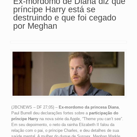
Ex-mordomo de Diana diz que
príncipe Harry está se
destruindo e que foi cegado
por Meghan
(JBCNEWS – DF 27;05) –
Ex-mordomo da princesa Diana
,
Paul Burrell deu declarações fortes sobre a
participação do
príncipe Harry
na nova série da Apple, “Theme you can’t see”.
Em seu depoimento, o neto da rainha Elizabeth II falou da
relação com o pai, o príncipe Charles, e deu detalhes de sua
saúde mental. A mulher do duque de Sussex, Meghan Markle,