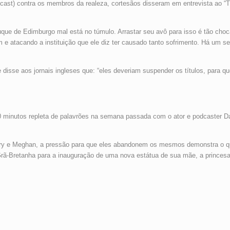
cast) contra os membros da realeza, cortesãos disseram em entrevista ao “T
duque de Edimburgo mal está no túmulo. Arrastar seu avô para isso é tão ch
m e atacando a instituição que ele diz ter causado tanto sofrimento. Há um 
te disse aos jornais ingleses que: “eles deveriam suspender os títulos, par
0 minutos repleta de palavrões na semana passada com o ator e podcaster Dax 
arry e Meghan, a pressão para que eles abandonem os mesmos demonstra o qu
rã-Bretanha para a inauguração de uma nova estátua de sua mãe, a princesa 