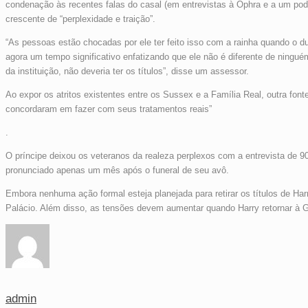
condenação às recentes falas do casal (em entrevistas à Ophra e a um pod
crescente de “perplexidade e traição”.
“As pessoas estão chocadas por ele ter feito isso com a rainha quando o 
agora um tempo significativo enfatizando que ele não é diferente de ningué
da instituição, não deveria ter os títulos”, disse um assessor.
Ao expor os atritos existentes entre os Sussex e a Família Real, outra fon
concordaram em fazer com seus tratamentos reais”
.
O príncipe deixou os veteranos da realeza perplexos com a entrevista de 9
pronunciado apenas um mês após o funeral de seu avô.
Embora nenhuma ação formal esteja planejada para retirar os títulos de H
Palácio. Além disso, as tensões devem aumentar quando Harry retornar à G
admin