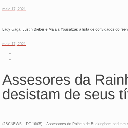
maio 17, 2021
Lady Gaga, Justin Bieber e Malala Yousafzai: a lista de convidados do reen
maio 17, 2021
Assesores da Rain
desistam de seus tí
(JBCNEWS – DF 16/05) – Assessores do Palácio de Buckingham pediram ao 