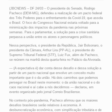
(JBCNEWS – DF 24/03 – O presidente do Senado, Rodrigo
Pacheco (DEM-MG), defendeu a realização de um pacto federal
dos Três Poderes para o enfrentamento da Covid-19, que assola
o Brasil. O foco do Congresso Nacional estaria voltado para a
minimização dos impactos da pandemia nas próximas
semanas. Para o parlamentar, a solução para a crise sanitária
perpassa a união entre os atores e personagens políticos.
Nessa perspectiva, o presidente da República, Jair Bolsonaro, o
presidente da Câmara, Arthur Lira (PP-AL), o presidente do
Supremo Tribunal Federal (STF), Luiz Fux, além de Pacheco,
se reúnem na manhã desta quarta-feira no Palácio da Alvorada.
— (A expectativa é) dar conta desse desafio e dessa solução a
partir de um pacto nacional que envolve um conceito muito
importante que é o da união. Há dois caminhos que podemos
perseguir no Brasil neste momento: o da união nacional e o do
caos nacional e aí cabe a nós decidirmos — declarou, em
evento organizado pelo jornal Correio Braziliense.
No contexto pós-pandemia, Pacheco afirmou que os maiores
desafios brasileiros serão relativos à economia. A
desburocratização econômica, com simplificação tributária e de